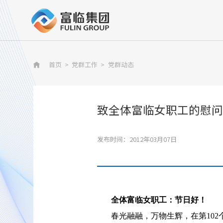
首页
>
党群工作
>
党群动态

致全体富临女职工的慰问
发布时间：2012年03月07日
全体富临女职工：节日好！
春光融融，万物生辉，在第10