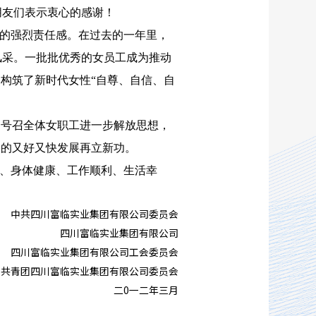
朋友们表示衷心的感谢！
的强烈责任感。在过去的一年里，
风采。一批批优秀的女员工成为推动
构筑了新时代女性“自尊、自信、自
司号召全体女职工进一步解放思想，
团的又好又快发展再立新功。
、身体健康、工作顺利、生活幸
中共四川富临实业集团有限公司委员会
四川富临实业集团有限公司
四川富临实业集团有限公司工会委员会
共青团四川富临实业集团有限公司委员会
二0一二年三月