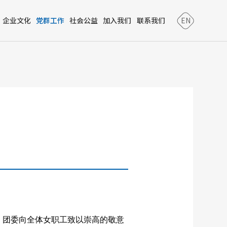
企业文化
党群工作
社会公益
加入我们
联系我们
EN
、团委向全体女职工致以崇高的敬意