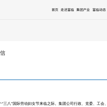
首页
走进富临
集团产业
富临动态
信
2个“三八”国际劳动妇女节来临之际。集团公司行政、党委、工会