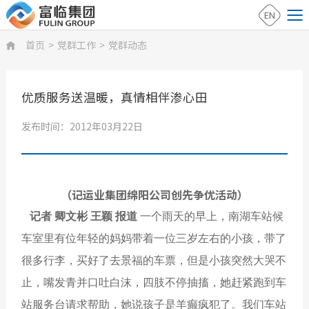
EN
首页
>
党群工作
>
党群动态

优质服务送温暖，真情相伴渗心田
发布时间：2012年03月22日
（记运业集团绵阳公司创先争优活动）
记者 卿文彬 王颖 报道
一个雨天的早上，南湖车站候
车室里有位年轻的妈妈带着一位三岁左右的小孩，带了
很多行李，买好了去景福的车票，但是小孩突然大哭不
止，嘴发青并口吐白沫，四肢不停抽搐，她赶紧跑到车
站服务台请求帮助，她说孩子是羊癫疯犯了。我们车站