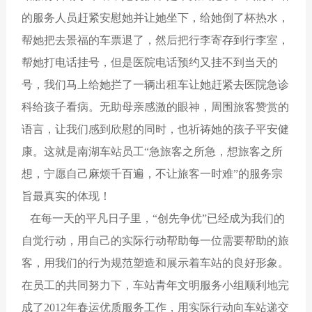
的服务人员赶紧安慰她并让她坐下，给她倒了杯热水，
帮她把去景福的车票退了，然后把行李寄存到行李室，
帮她打电话挂号，但是医院电话预约又挂不到当天的
号，我们马上给她拦了一辆出租车让她赶紧去医院急诊
科给孩子看病。无助母亲感激的眼神，周围旅客赞赏的
语言，让我们感到欣慰的同时，也祈祷她的孩子平安健
康。这就是南湖车站员工“急旅客之所急，想旅客之所
想，宁愿自己麻烦千百遍，不让旅客一时难”的服务宗
旨最真实的体现！
在每一天的平凡日子里，“创先争优”已经成为我们的
自觉行动，用自己的实际行动帮助每一位需要帮助的旅
客，用我们的行为规范塑造和展示着车站的良好形象。
在员工的共同努力下，车站青年文明服务小组顺利地完
成了2012年春运优质服务工作，用实际行动向车站递交