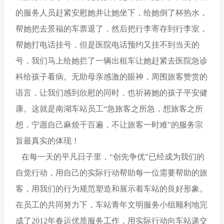
的服务人员赶紧安慰她并让她坐下，给她倒了杯热水，
帮她把去景福的车票退了，然后把行李寄存到行李室，
帮她打电话挂号，但是医院电话预约又挂不到当天的
号，我们马上给她拦了一辆出租车让她赶紧去医院急诊
科给孩子看病。无助母亲感激的眼神，周围旅客赞赏的
语言，让我们感到欣慰的同时，也祈祷她的孩子平安健
康。这就是南湖车站员工“急旅客之所急，想旅客之所
想，宁愿自己麻烦千百遍，不让旅客一时难”的服务宗
旨最真实的体现！
在每一天的平凡日子里，“创先争优”已经成为我们的
自觉行动，用自己的实际行动帮助每一位需要帮助的旅
客，用我们的行为规范塑造和展示着车站的良好形象。
在员工的共同努力下，车站青年文明服务小组顺利地完
成了2012年春运优质服务工作，用实际行动向车站递交