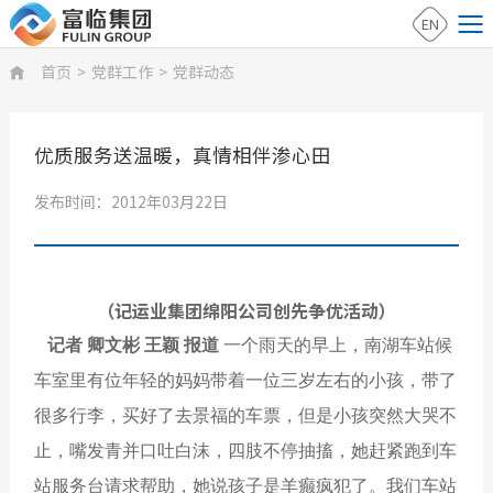
EN
首页
>
党群工作
>
党群动态

优质服务送温暖，真情相伴渗心田
发布时间：2012年03月22日
（记运业集团绵阳公司创先争优活动）
记者 卿文彬 王颖 报道
一个雨天的早上，南湖车站候
车室里有位年轻的妈妈带着一位三岁左右的小孩，带了
很多行李，买好了去景福的车票，但是小孩突然大哭不
止，嘴发青并口吐白沫，四肢不停抽搐，她赶紧跑到车
站服务台请求帮助，她说孩子是羊癫疯犯了。我们车站