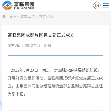
EN
首页
>
党群工作
>
党群动态

富临集团成都片区党支部正式成立
发布时间：2012年03月24日
2012年3月23日，为进一步加强党的基层组织建设，
开展好党的组织活动，富临集团成都片区党支部正式成
立，由集团公司副总经理兼资金部总监谢忠宪同志担任
支部书记。