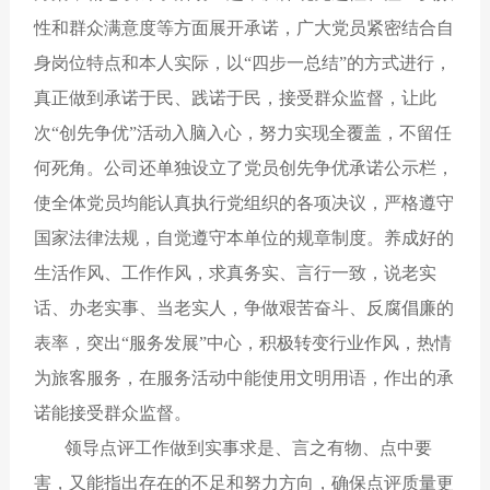
性和群众满意度等方面展开承诺，广大党员紧密结合自
身岗位特点和本人实际，以“四步一总结”的方式进行，
真正做到承诺于民、践诺于民，接受群众监督，让此
次“创先争优”活动入脑入心，努力实现全覆盖，不留任
何死角。公司还单独设立了党员创先争优承诺公示栏，
使全体党员均能认真执行党组织的各项决议，严格遵守
国家法律法规，自觉遵守本单位的规章制度。养成好的
生活作风、工作作风，求真务实、言行一致，说老实
话、办老实事、当老实人，争做艰苦奋斗、反腐倡廉的
表率，突出“服务发展”中心，积极转变行业作风，热情
为旅客服务，在服务活动中能使用文明用语，作出的承
诺能接受群众监督。
领导点评工作做到实事求是、言之有物、点中要
害，又能指出存在的不足和努力方向，确保点评质量更