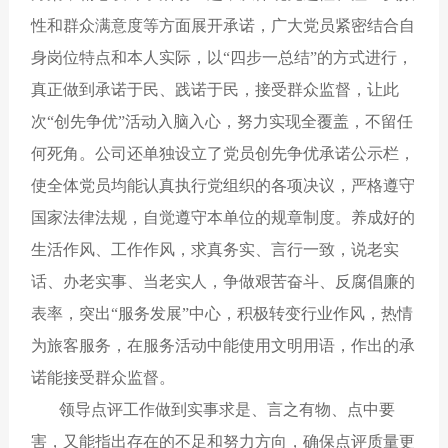
性和群众满意度等方面展开承诺，广大党员紧密结合自
身岗位特点和本人实际，以“四步一总结”的方式进行，
真正做到承诺于民、践诺于民，接受群众监督，让此
次“创先争优”活动入脑入心，努力实现全覆盖，不留任
何死角。公司还单独设立了党员创先争优承诺公示栏，
使全体党员均能认真执行党组织的各项决议，严格遵守
国家法律法规，自觉遵守本单位的规章制度。养成好的
生活作风、工作作风，求真务实、言行一致，说老实
话、办老实事、当老实人，争做艰苦奋斗、反腐倡廉的
表率，突出“服务发展”中心，积极转变行业作风，热情
为旅客服务，在服务活动中能使用文明用语，作出的承
诺能接受群众监督。
领导点评工作做到实事求是、言之有物、点中要
害，又能指出存在的不足和努力方向，确保点评质量更