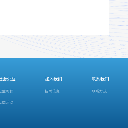
社会公益
加入我们
联系我们
公益历程
招聘信息
联系方式
公益活动