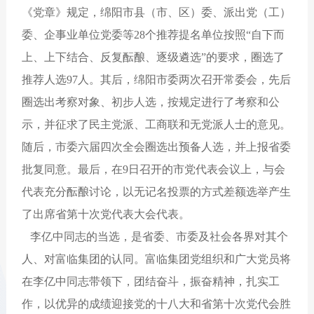
《党章》规定，绵阳市县（市、区）委、派出党（工）
委、企事业单位党委等28个推荐提名单位按照“自下而
上、上下结合、反复酝酿、逐级遴选”的要求，圈选了
推荐人选97人。其后，绵阳市委两次召开常委会，先后
圈选出考察对象、初步人选，按规定进行了考察和公
示，并征求了民主党派、工商联和无党派人士的意见。
随后，市委六届四次全会圈选出预备人选，并上报省委
批复同意。最后，在9日召开的市党代表会议上，与会
代表充分酝酿讨论，以无记名投票的方式差额选举产生
了出席省第十次党代表大会代表。
李亿中同志的当选，是省委、市委及社会各界对其个
人、对富临集团的认同。富临集团党组织和广大党员将
在李亿中同志带领下，团结奋斗，振奋精神，扎实工
作，以优异的成绩迎接党的十八大和省第十次党代会胜