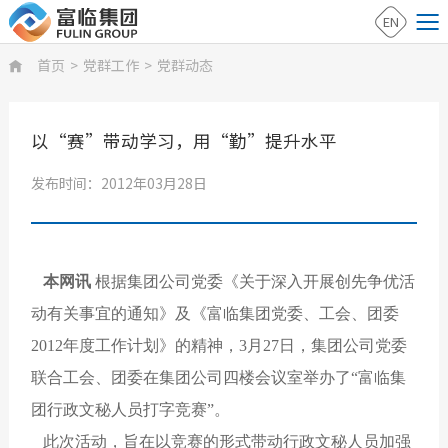
EN
首页
>
党群工作
>
党群动态

以“赛”带动学习，用“勤”提升水平
发布时间：2012年03月28日
本网讯
根据集团公司党委《关于深入开展创先争优活
动有关事宜的通知》及《富临集团党委、工会、团委
2012年度工作计划》的精神，3月27日，集团公司党委
联合工会、团委在集团公司四楼会议室举办了“富临集
团行政文秘人员打字竞赛”。
此次活动，旨在以竞赛的形式带动行政文秘人员加强