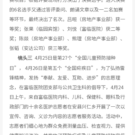
的6名选手又通过答评委问、朗诵文章以及一二名加赛
等环节，最终决出了名次。吕晅（房地产事业部）获一
等奖；张果（临园宾馆）、刘悦（富临医院）获二等
奖；陈燚（房地产事业部）、熊理（房地产事业部）、
张韬（安达公司）获三等奖。
4月25日是第27个“全国儿童预防接种
镜头三
日”， 4月26日是第五个“全国疟疾日”，为了弘扬雷
锋精神，发扬“奉献、友爱、互助、进步”的志愿理
念，在富临医院团支部与公共卫生科的倡导下，4月24
日上午，来自富临医院内科、儿科、保健科、眼科及行
政部门的十余名医护志愿者在安县兴仁乡开展了一次以
宣传、咨询、义诊为内容的志愿者服务活动。活动中，
志愿者们细心地为群众免费测量血压、检查视力、提供