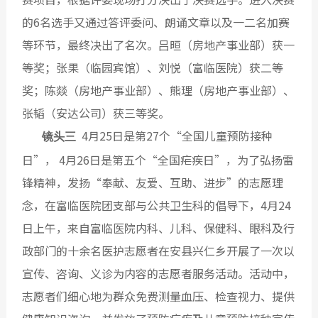
的6名选手又通过答评委问、朗诵文章以及一二名加赛
等环节，最终决出了名次。吕晅（房地产事业部）获一
等奖；张果（临园宾馆）、刘悦（富临医院）获二等
奖；陈燚（房地产事业部）、熊理（房地产事业部）、
张韬（安达公司）获三等奖。
4月25日是第27个“全国儿童预防接种
镜头三
日”， 4月26日是第五个“全国疟疾日”，为了弘扬雷
锋精神，发扬“奉献、友爱、互助、进步”的志愿理
念，在富临医院团支部与公共卫生科的倡导下，4月24
日上午，来自富临医院内科、儿科、保健科、眼科及行
政部门的十余名医护志愿者在安县兴仁乡开展了一次以
宣传、咨询、义诊为内容的志愿者服务活动。活动中，
志愿者们细心地为群众免费测量血压、检查视力、提供