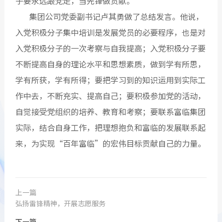
子要永远跟党走，当先锋做贡献。
集团公司党委副书记卢其勇做了总结发言。他说，
入党积极分子集中培训是发展党员的必要程序，也是对
入党积极分子的一次考察与自我提高；入党积极分子要
不断提高自身的理论水平和思想素质，做到学有所思，
学有所获，学有所得；要把学习到的知识运用到实际工
作中去，不断充实、提高自己；要积极参加党的活动，
自觉接受党组织的培养、教育和考察；要联系富临集团
实际，结合自身工作，把理想抱负和富临的发展联系起
来，为实现“百年富临”的宏伟目标贡献自己的力量。
上一篇
弘扬雷锋精神，开展志愿服务
下一篇