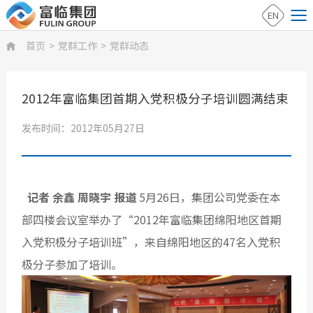
EN
首页
>
党群工作
>
党群动态

2012年富临集团首期入党积极分子培训圆满结束
发布时间：2012年05月27日
记者 余鑫 周晓宇 报道
5月26日，集团公司党委在本
部四楼会议室举办了“2012年富临集团绵阳地区首期
入党积极分子培训班”，来自绵阳地区的47名入党积
极分子参加了培训。