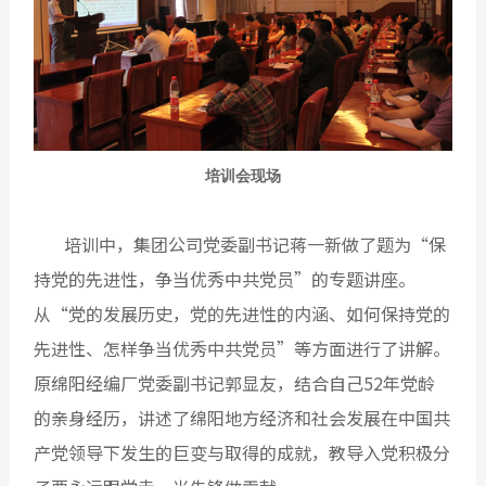
培训会现场
培训中，集团公司党委副书记蒋一新做了题为“保
持党的先进性，争当优秀中共党员”的专题讲座。
从“党的发展历史，党的先进性的内涵、如何保持党的
先进性、怎样争当优秀中共党员”等方面进行了讲解。
原绵阳经编厂党委副书记郭显友，结合自己52年党龄
的亲身经历，讲述了绵阳地方经济和社会发展在中国共
产党领导下发生的巨变与取得的成就，教导入党积极分