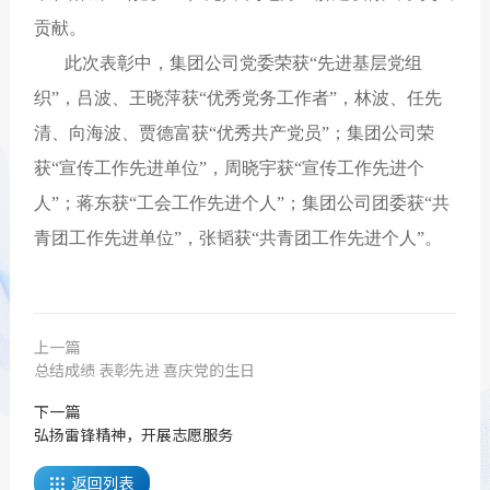
贡献。
此次表彰中，集团公司党委荣获“先进基层党组
织”，吕波、王晓萍获“优秀党务工作者”，林波、任先
清、向海波、贾德富获“优秀共产党员”；集团公司荣
获“宣传工作先进单位”，周晓宇获“宣传工作先进个
人”；蒋东获“工会工作先进个人”；集团公司团委获“共
青团工作先进单位”，张韬获“共青团工作先进个人”。
上一篇
总结成绩 表彰先进 喜庆党的生日
下一篇
弘扬雷锋精神，开展志愿服务
返回列表
