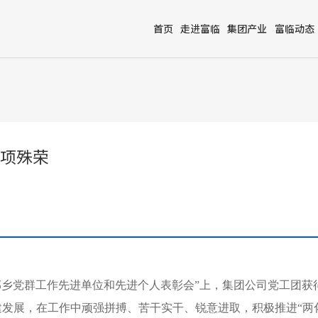
首页
走进富临
集团产业
富临动态
项殊荣
城郊乡党群工作先进单位和先进个人表彰会”上，集团公司党工团
展，在工作中顽强拼搏、苦干实干、锐意进取，积极推进“两化”互