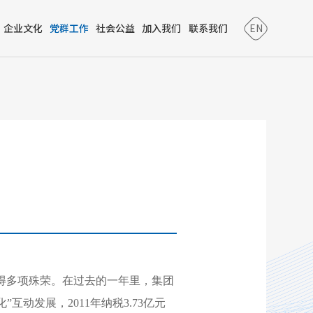
企业文化
党群工作
社会公益
加入我们
联系我们
EN
获得多项殊荣。在过去的一年里，集团
动发展，2011年纳税3.73亿元