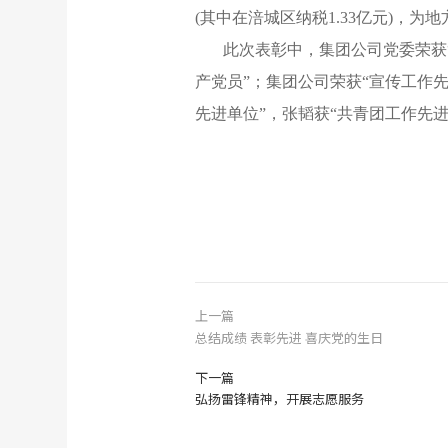
(其中在涪城区纳税1.33亿元)，
此次表彰中，集团公司党委荣获
产党员”；集团公司荣获“宣传工作先
先进单位”，张韬获“共青团工作先进
上一篇
总结成绩 表彰先进 喜庆党的生日
下一篇
弘扬雷锋精神，开展志愿服务