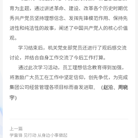
育为主题，通过讲述革命、建设、改革各个历史时期优
秀共产党员坚持理想信念、发挥先锋模范作用、保持先
进性和纯洁性的故事，阐述了中国共产党人的核心价值
观。
学习结束后，机关党支部党员还进行了观后感交流
讨论，并结合自身工作交流了今后工作打算。
通过此次学习活动，员工理想信念教育得到加强，
将激励广大员工在工作中坚定信仰，创先争优，为完成
集团公司经营管理各项目标而奋发进取
。
（赵沿、周晓
宇）
上一篇
学雷锋 见行动 从身边小事做起