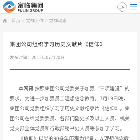
EN
首页
>
党群工作
>
党群动态

集团公司组织学习历史文献片《信仰》
发布时间：2012年07月20日
本网讯
按照集团公司党委关于加强“三项建设”的
要求，为进一步加强员工理想信念教育，7月19日晚，
集团公司党委组织学习了历史文献纪录片《信仰》。集
团公司在绵党委委员、各部门副处长及以上人员、机关
党支部全体党员和行政部秘书处人员等参加了学习。
《信仰》以党的90多年历程为背景，以理想信念教