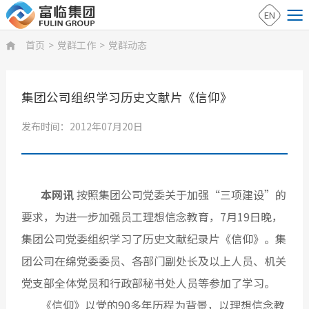
EN
首页
>
党群工作
>
党群动态

集团公司组织学习历史文献片《信仰》
发布时间：2012年07月20日
本网讯
按照集团公司党委关于加强“三项建设”的
要求，为进一步加强员工理想信念教育，7月19日晚，
集团公司党委组织学习了历史文献纪录片《信仰》。集
团公司在绵党委委员、各部门副处长及以上人员、机关
党支部全体党员和行政部秘书处人员等参加了学习。
《信仰》以党的90多年历程为背景，以理想信念教