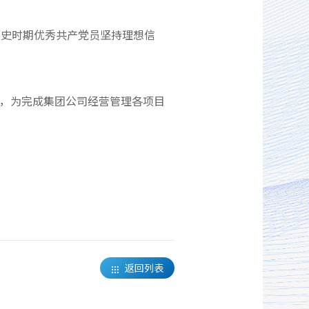
历史时期优秀共产党员坚持理想信
，为完成集团公司经营管理各项目
返回列表
