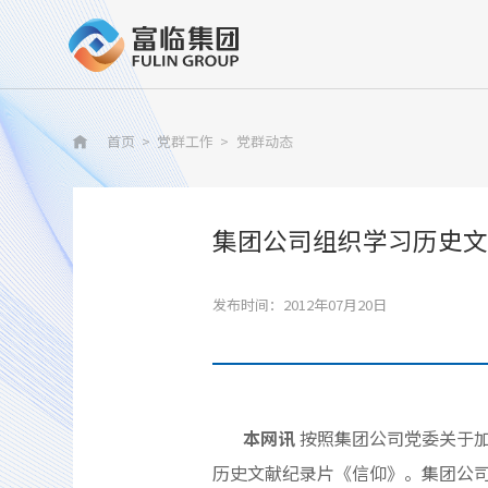
首页
>
党群工作
>
党群动态

集团公司组织学习历史文
发布时间：2012年07月20日
本网讯
按照集团公司党委关于加
历史文献纪录片《信仰》。集团公