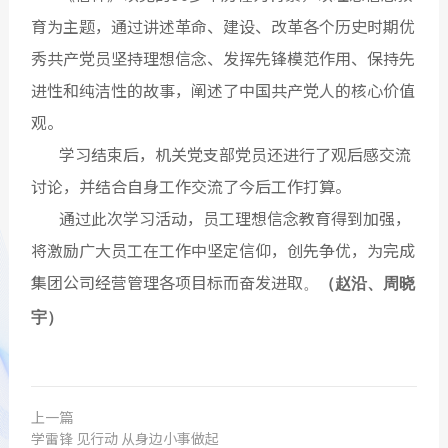
育为主题，通过讲述革命、建设、改革各个历史时期优
秀共产党员坚持理想信念、发挥先锋模范作用、保持先
进性和纯洁性的故事，阐述了中国共产党人的核心价值
观。
学习结束后，机关党支部党员还进行了观后感交流
讨论，并结合自身工作交流了今后工作打算。
通过此次学习活动，员工理想信念教育得到加强，
将激励广大员工在工作中坚定信仰，创先争优，为完成
集团公司经营管理各项目标而奋发进取
。
（赵沿、周晓
宇）
上一篇
学雷锋 见行动 从身边小事做起