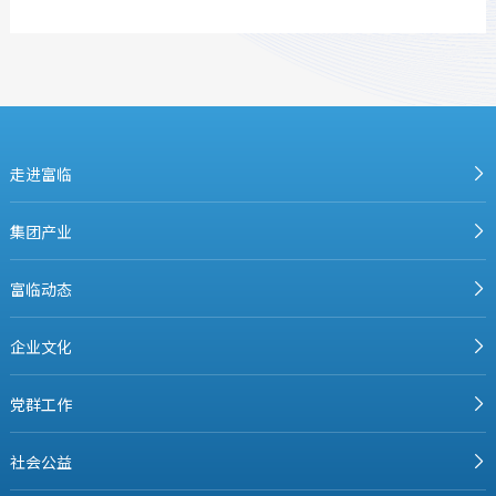
走进富临
集团产业
富临动态
企业文化
党群工作
社会公益