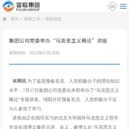
EN
首页
>
党群工作
>
党群动态

集团公司党委举办“马克思主义概论”讲座
发布时间：2012年07月28日
本网讯
为了提高预备党员、入党积极分子的理论知识
水平，7月27日集团公司党委在本部举办了“马克思主义
概论”专题讲座。绵阳片区预备党员、入党积极分子近
50人参加了学习。
讲座由正在我司实习的北京大学国外马克思主义哲学
专业在读博士秦菲主讲。会上，秦博士从“马克思主义