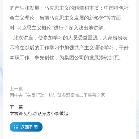
的产生和发展；马克思主义的精髓和本质；中国特色社
会主义理论；当前马克思主义发展的新形势”等方面
对“马克思主义概论”进行了深入浅出地讲解。
此次讲座，使参加学习的人员受益匪浅，大家纷纷表
示将在以后的工作学习中加强共产主义理论学习，干好
本职工作，争先创优，为集团公司的发展添砖加瓦。
上一篇
团中央“关爱行动”培训班参观富临三里集善之家
下一篇
学雷锋 见行动 从身边小事做起
返回列表
