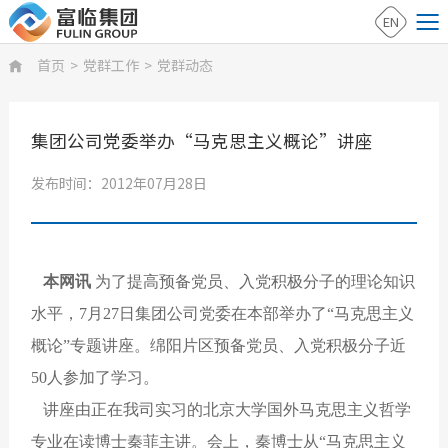
EN
首页
>
党群工作
>
党群动态

集团公司党委举办“马克思主义概论”讲座
发布时间：2012年07月28日
本网讯
为了提高预备党员、入党积极分子的理论知识
水平，7月27日集团公司党委在本部举办了“马克思主义
概论”专题讲座。绵阳片区预备党员、入党积极分子近
50人参加了学习。
讲座由正在我司实习的北京大学国外马克思主义哲学
专业在读博士秦菲主讲。会上，秦博士从“马克思主义