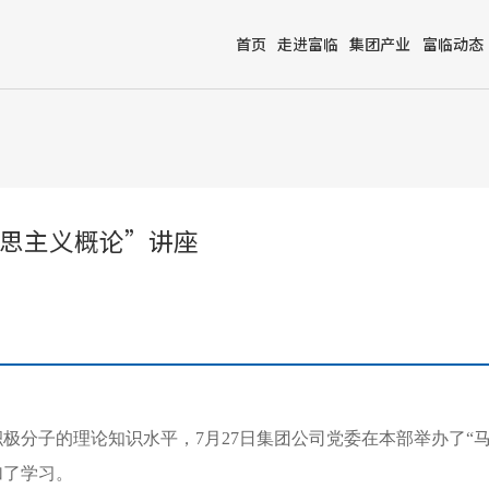
首页
走进富临
集团产业
富临动态
思主义概论”讲座
极分子的理论知识水平，7月27日集团公司党委在本部举办了“
加了学习。