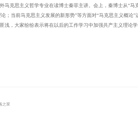
外马克思主义哲学专业在读博士秦菲主讲。会上，秦博士从“马
论；当前马克思主义发展的新形势”等方面对“马克思主义概论”
匪浅，大家纷纷表示将在以后的工作学习中加强共产主义理论学
善之家