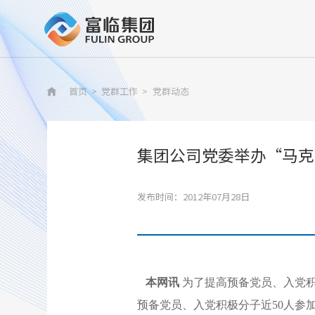
首页
>
党群工作
>
党群动态

集团公司党委举办“马克
发布时间：2012年07月28日
本网讯
为了提高预备党员、入党积
预备党员、入党积极分子近50人参