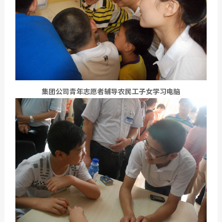
集团公司青年志愿者辅导农民工子女学习电脑