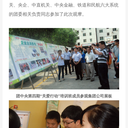
关、央企、中直机关、中央金融、铁道和民航六大系统
的团委相关负责同志参加了此次观摩。
团中央第四期“关爱行动”培训班成员参观集团公司展板