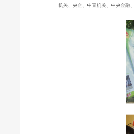
机关、央企、中直机关、中央金融