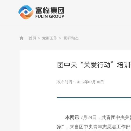
首页
>
党群工作
>
党群动态

团中央“关爱行动”培训
发布时间：2012年07月30日
本网讯
7月29日，共青团中央
家”， 来自团中央青年志愿者工作