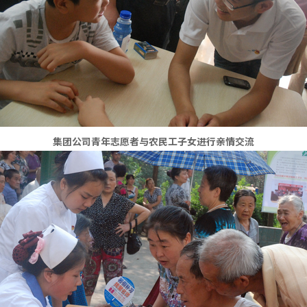
集团公司青年志愿者与农民工子女进行亲情交流