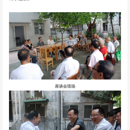
座谈会现场