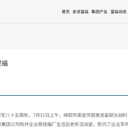
首页
走进富临
集团产业
富临动态
祝福
军八十五周年，7月31日上午，绵阳市委宣传部常务副部长胡
号集团公司购并企业原经编厂生活区老年活动室，慰问了企业军