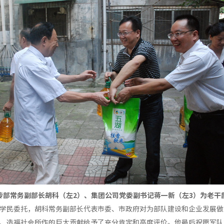
传部常务副部长胡科（左2）、集团公司党委副书记蒋一新（左3）为老干
学民委托，胡科常务副部长代表市委、市政府对为部队建设和企业发展做
、造福社会所作的巨大贡献给予了充分肯定和高度评价。他最后祝愿军队