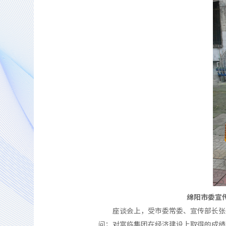
绵阳市委宣
座谈会上，受市委常委、宣传部长张
问；对富临集团在经济建设上取得的成绩