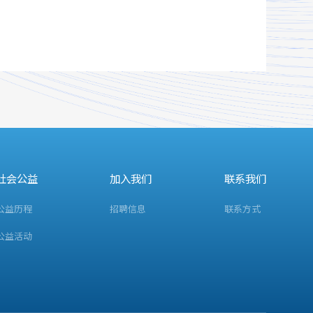
社会公益
加入我们
联系我们
公益历程
招聘信息
联系方式
公益活动