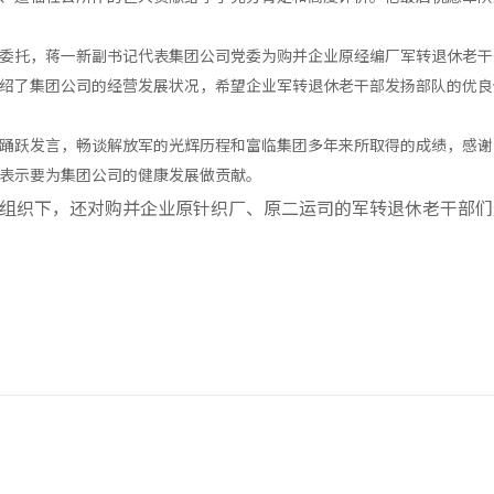
委托，蒋一新副书记代表集团公司党委为购并企业原经编厂军转退休老干
绍了集团公司的经营发展状况，希望企业军转退休老干部发扬部队的优良
踊跃发言，畅谈解放军的光辉历程和富临集团多年来所取得的成绩，感谢
表示要为集团公司的健康发展做贡献。
组织下，还对购并企业原针织厂、原二运司的军转退休老干部们