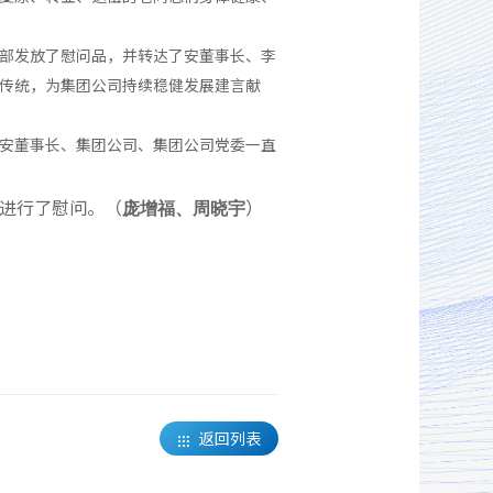
部发放了慰问品，并转达了安董事长、李
传统，为集团公司持续稳健发展建言献
安董事长、集团公司、集团公司党委一直
进行了慰问。（
）
庞增福、周晓宇
返回列表
