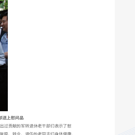
部送上慰问品
出过贡献的军转退休老干部们表示了慰
复原、转业、退伍的老同志们身体健康、