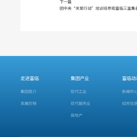
下一篇
团中央“关爱行动”培训班参观富临三里集
走进富临
集团产业
富临动
集团简介
现代工业
新闻中
发展历程
现代服务业
招标信
房地产