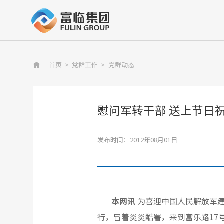
首页
>
党群工作
>
党群动态

慰问军转干部 送上节日
发布时间：2012年08月01日
本网讯
为喜迎中国人民解放军建
行，冒着炎炎酷署，来到富乐路17