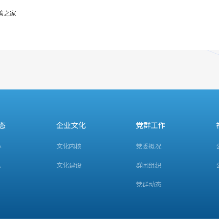
善之家
态
企业文化
党群工作
心
文化内核
党委概况
息
文化建设
群团组织
党群动态