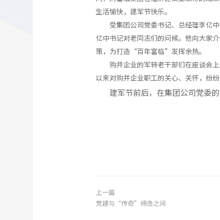
生活愉快，建军节快乐。
受集团公司党委书记、总经理李亿中
亿中书记对老同志们的问候。他向大家介
策，为打造“百年富临”发挥余热。
购并企业的军转老干部们在座谈会上
以来对购并企业职工的关心、关怀，纷纷
建军节前后，在集团公司党委的
上一篇
党建与“传奇”缔造之间