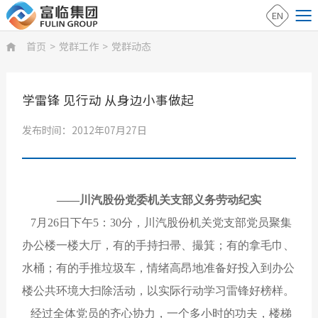
EN
首页
>
党群工作
>
党群动态

学雷锋 见行动 从身边小事做起
发布时间：2012年07月27日
——川汽股份党委机关支部义务劳动纪实
7月26日下午5：30分，川汽股份机关党支部党员聚集
办公楼一楼大厅，有的手持扫帚、撮箕；有的拿毛巾、
水桶；有的手推垃圾车，情绪高昂地准备好投入到办公
楼公共环境大扫除活动，以实际行动学习雷锋好榜样。
经过全体党员的齐心协力，一个多小时的功夫，楼梯