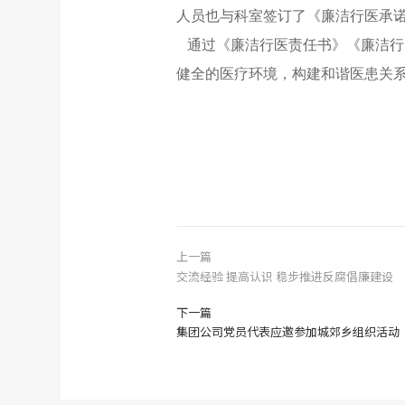
人员也与科室签订了《廉洁行医承
通过《廉洁行医责任书》《廉洁行
健全的医疗环境，构建和谐医患关
上一篇
交流经验 提高认识 稳步推进反腐倡廉建设
下一篇
集团公司党员代表应邀参加城郊乡组织活动