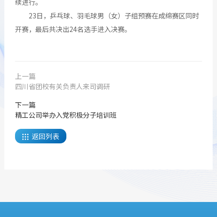
续进行。
23日，乒乓球、羽毛球男（女）子组预赛在成绵赛区同时
开赛，最后共决出24名选手进入决赛。
上一篇
四川省团校有关负责人来司调研
下一篇
精工公司举办入党积极分子培训班
返回列表
