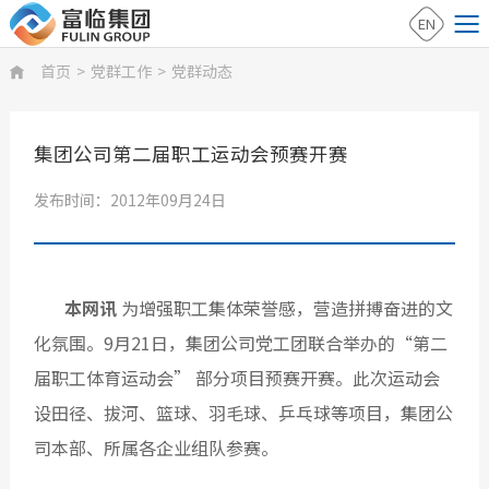
EN
首页
>
党群工作
>
党群动态

集团公司第二届职工运动会预赛开赛
发布时间：2012年09月24日
本网讯
为增强职工集体荣誉感，营造拼搏奋进的文
化氛围。9月21日，集团公司党工团联合举办的“第二
届职工体育运动会” 部分项目预赛开赛。此次运动会
设田径、拔河、篮球、羽毛球、乒乓球等项目，集团公
司本部、所属各企业组队参赛。