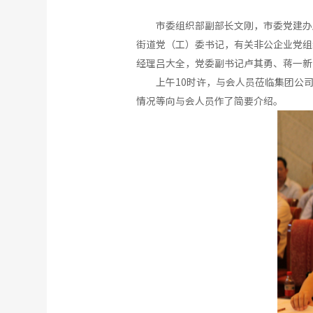
市委组织部副部长文刚，市委党建办
街道党（工）委书记，有关非公企业党组
经理吕大全，党委副书记卢其勇、蒋一新
上午10时许，与会人员莅临集团公
情况等向与会人员作了简要介绍。