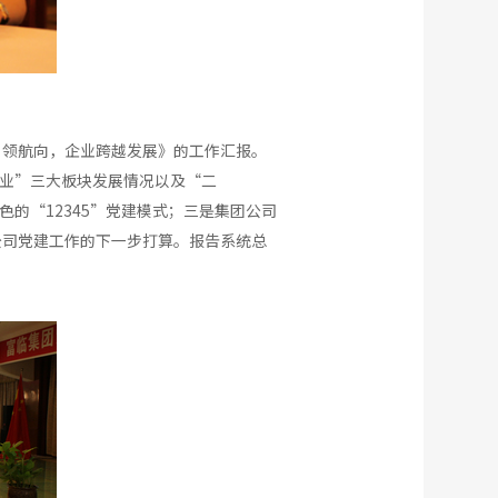
引领航向，企业跨越发展》的工作汇报。
业”三大板块发展情况以及“二
的“12345”党建模式；三是集团公司
公司党建工作的下一步打算。报告系统总