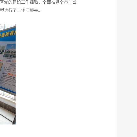
区党的建设工作经验，全面推进全市非公
型进行了工作汇报会。