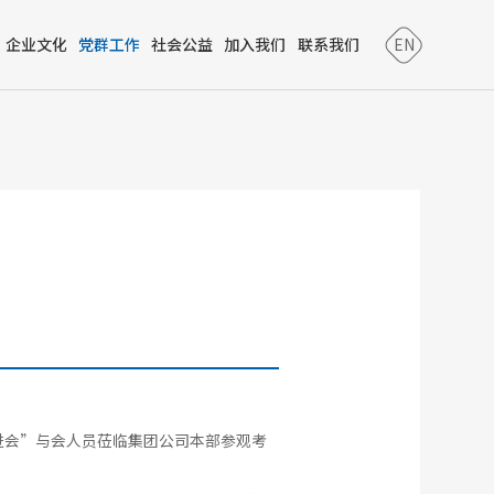
企业文化
党群工作
社会公益
加入我们
联系我们
EN
进会”与会人员莅临集团公司本部参观考