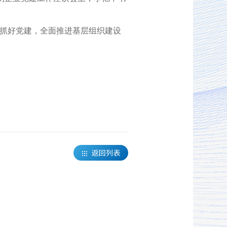
抓好党建，全面推进基层组织建设
返回列表
