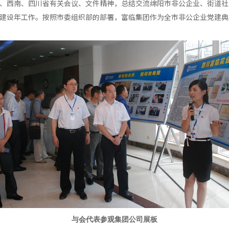
、西南、四川省有关会议、文件精神，总结交流绵阳市非公企业、街道社
建设年工作。按照市委组织部的部署，富临集团作为全市非公企业党建典
与会代表参观集团公司展板