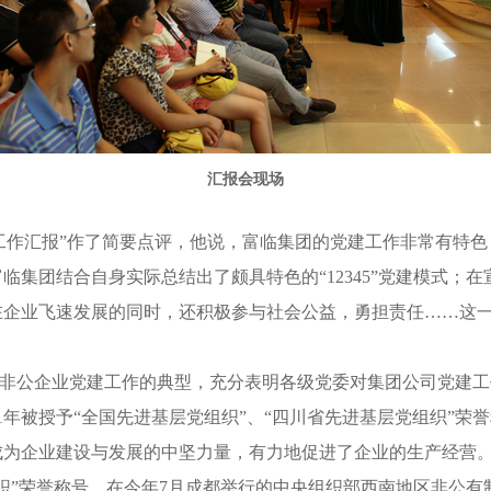
汇报会现场
工作汇报”作了简要点评，他说，富临集团的党建工作非常有特
临集团结合自身实际总结出了颇具特色的“12345”党建模式；
在企业飞速发展的同时，还积极参与社会公益，勇担责任……这
非公企业党建工作的典型，充分表明各级党委对集团公司党建工
01年被授予“全国先进基层党组织”、“四川省先进基层党组织”
为企业建设与发展的中坚力量，有力地促进了企业的生产经营。2
织”荣誉称号。在今年7月成都举行的中央组织部西南地区非公有