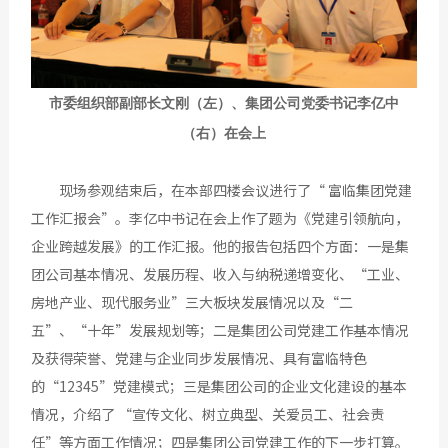
市委组织部副部长文刚（左）、集团公司党委书记李亿中
（右）在会上
现场参观结束后，在本部四楼会议进行了“ 富临集团党建
工作汇报会”。李亿中书记在会上作了题为《党建引领航向，
企业跨越发展》的工作汇报。他的报告包括四个方面：一是集
团公司基本情况、发展历程、收入与纳税递增变化、“工业、
房地产业、现代服务业”三大板块发展情况以及“二
五”、“十年”发展规划等；二是集团公司党建工作基本情况
及获得荣誉、党建与企业同步发展情况、具有富临特色
的“12345”党建模式；三是集团公司的企业文化建设的基本
情况，介绍了 “宣传文化、树立典型、关爱员工、社会责
任”等方面工作情况；四是集团公司党建工作的下一步打算。