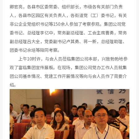
卿官亮，各县市区委常委、组织部长，市级各有关部门负责
人，各县市区园区有关负责人，各街道党（工）委书记，有关
非公企业党组织书记等150余人参加了考察参观。集团公司党
委书记、总经理李亿中，常务副总经理、工会主席曹勇，常务
副总经理吕大全，党委副书记卢其勇、蒋一新，总经理助理、
团委书记佘培等陪同考察。
上午10时许，与会人员莅临集团公司本部，兴致勃勃地参
观了富临集团宣传展板。在现场，集团公司党办工作人员就集
团公司基本情况、党建工作开展情况等向与会人员作了简要介
绍。