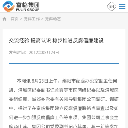
EN
首页
>
党群工作
>
党群动态

交流经验 提高认识 稳步推进反腐倡廉建设
发布时间：2012年08月24日
本网讯
8月23日上午，绵阳市纪委办公室副主任何
凯、涪城区纪委副书记孟霞等市区两级纪委以及涪城区
委组织部、城郊乡党委有关领导到集团公司调研。调研
中，探讨了在富临集团建立反腐倡廉联络点事宜以及如
何进一步加强反腐倡廉工作等事项。集团公司监事会主
席汤山莲、集团公司党委副书记卢其勇、蒋一新等参加