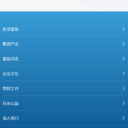
走进富临
集团产业
富临动态
企业文化
党群工作
社会公益
加入我们