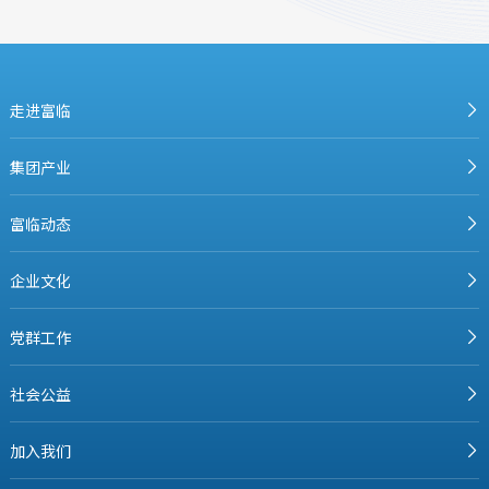
走进富临
集团产业
富临动态
企业文化
党群工作
社会公益
加入我们