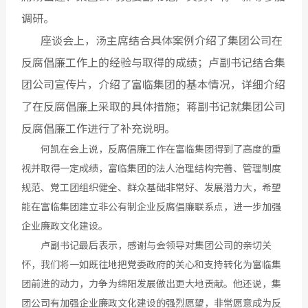
调研。
座谈会上，汤主席结合具体案例介绍了集团公司在
反腐倡廉工作上的经验与取得的成绩；卢副书记结合集
团公司宣传片，介绍了富临集团的基本情况，详细介绍
了在反腐倡廉上采取的具体措施；蒋副书记就集团公司
反腐倡廉工作进行了补充说明。
何凯在会上说，反腐倡廉工作在富临集团得到了高度的重
视并取得一定成绩，富临集团的法人治理结构完善、管理制度
规范、党工团组织健全、群众基础非常好、发展潜力大，希望
能在富临集团建立非公有制企业反腐倡廉联系点，进一步加强
企业廉政文化建设。
卢副书记最后表示，感谢与会领导对集团公司的亲切关
怀，我们将一如既往地把党委政府的关心和支持转化为富临集
团前进的动力，力争为绵阳发展做出更大地贡献。他还说，集
团公司有加强企业廉政文化建设的强烈愿望，非常愿意成为反