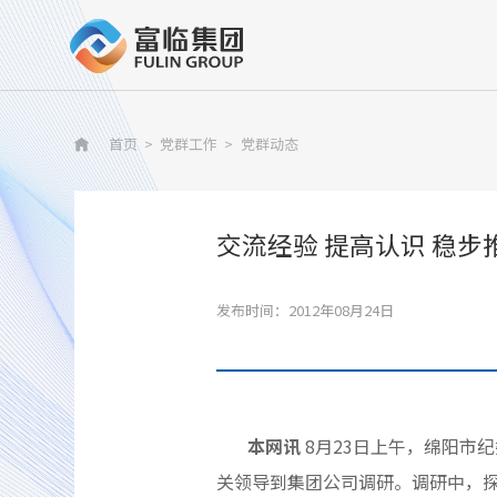
首页
>
党群工作
>
党群动态

交流经验 提高认识 稳
发布时间：2012年08月24日
本网讯
8月23日上午，绵阳市
关领导到集团公司调研。调研中，