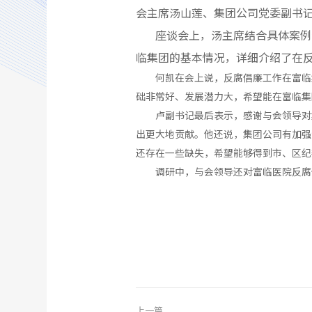
会主席汤山莲、集团公司党委副书
座谈会上，汤主席结合具体案例
临集团的基本情况，详细介绍了在
何凯在会上说，反腐倡廉工作在富临
础非常好、发展潜力大，希望能在富临集
卢副书记最后表示，感谢与会领导对
出更大地贡献。他还说，集团公司有加强
还存在一些缺失，希望能够得到市、区纪
调研中，与会领导还对富临医院反腐
上一篇