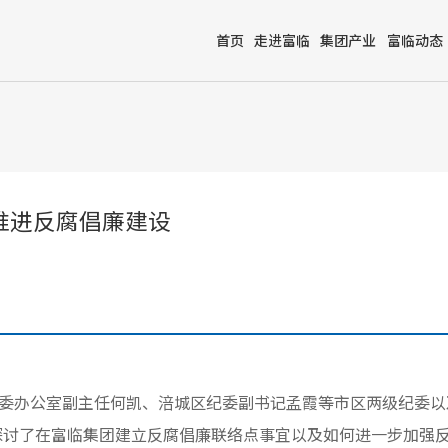
首页
走进富临
集团产业
富临动态
步推进反腐倡廉建设
纪委办公室副主任何凯、涪城区纪委副书记孟霞等市区两级纪委
探讨了在富临集团建立反腐倡廉联络点事宜以及如何进一步加强