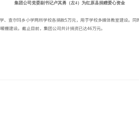
集团公司党委副书记卢其勇（左4）为红原县捐赠爱心资金
学、查尔玛乡小学两所学校各捐款5万元，用于学校多媒体教室建设。同
的暖棚建设。截止目前，集团公司共计捐资已达46万元。