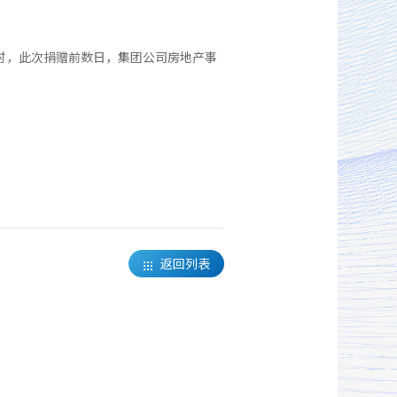
时，此次捐赠前数日，集团公司房地产事
返回列表
