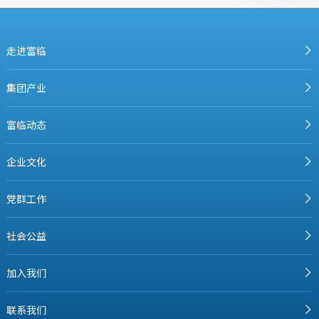
走进富临
集团产业
富临动态
企业文化
党群工作
社会公益
加入我们
联系我们