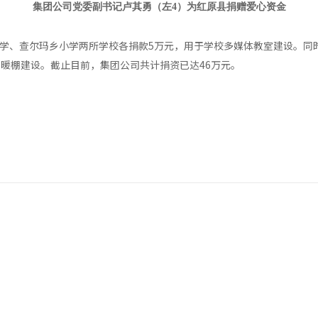
集团公司党委副书记卢其勇（左4）为红原县捐赠爱心资金
学、查尔玛乡小学两所学校各捐款5万元，用于学校多媒体教室建设。同
的暖棚建设。截止目前，集团公司共计捐资已达46万元。