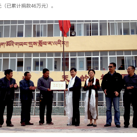
元（已累计捐款46万元）。