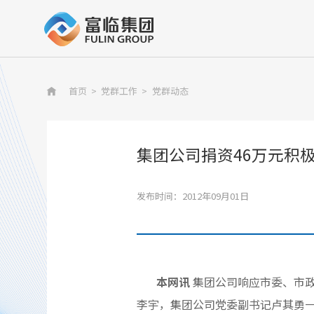
首页
>
党群工作
>
党群动态

集团公司捐资46万元积
发布时间：2012年09月01日
本网讯
集团公司响应市委、市政
李宇，集团公司党委副书记卢其勇