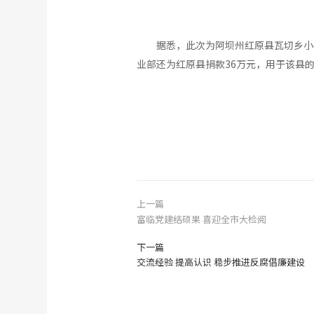
据悉，此次为阿坝州红原县瓦切乡小
业部还为红原县捐款36万元，用于该县
上一篇
富临党建结硕果 喜迎全市大检阅
下一篇
交流经验 提高认识 稳步推进反腐倡廉建设