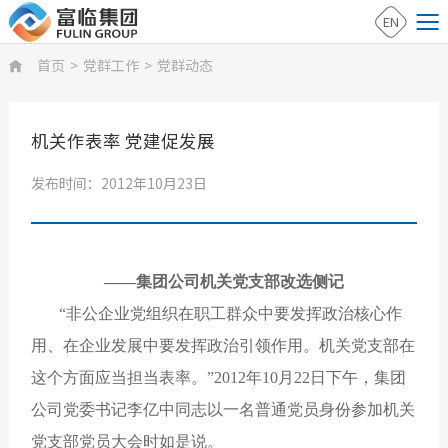
EN
首页
>
党群工作
>
党群动态

机关作表率 党建促发展
发布时间：2012年10月23日
——集团公司机关党支部改选侧记
“非公企业党组织在职工群众中要发挥政治核心作
用、在企业发展中要发挥政治引领作用。机关党支部在
这个方面应当担当表率。”2012年10月22日下午，集团
公司党委书记李亿中同志以一名普通党员身份参加机关
党支部党员大会时如是说。