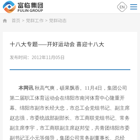
EN
首页
>
党群工作
>
党群动态

十八大专题——开好运动会 喜迎十八大
发布时间：2012年11月05日
本网讯
秋高气爽，硕果飘香。11月4日，集团公司
第二届职工体育运动会在绵阳市南河体育中心隆重开
幕。绵阳市副市长经大忠，市总工会党组书记、副主席
赵志强，市委统战部副部长、市工商联党组书记、常务
副主席李宇，市工商联副主席赵邦玺，共青团绵阳市委
副书记王小元等领导，集团公司常务副董事长、总经