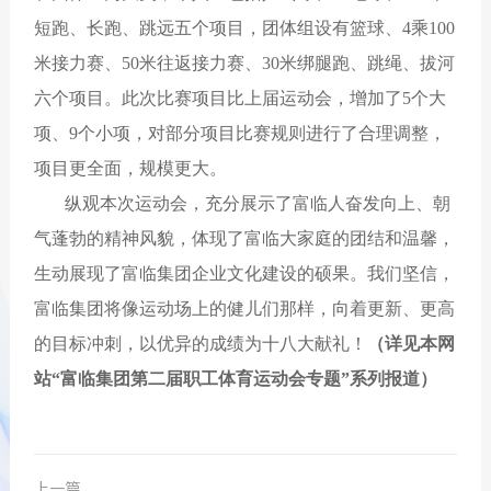
短跑、长跑、跳远五个项目，团体组设有篮球、4乘100
米接力赛、50米往返接力赛、30米绑腿跑、跳绳、拔河
六个项目。此次比赛项目比上届运动会，增加了5个大
项、9个小项，对部分项目比赛规则进行了合理调整，
项目更全面，规模更大。
纵观本次运动会，充分展示了富临人奋发向上、朝
气蓬勃的精神风貌，体现了富临大家庭的团结和温馨，
生动展现了富临集团企业文化建设的硕果。我们坚信，
富临集团将像运动场上的健儿们那样，向着更新、更高
的目标冲刺，以优异的成绩为十八大献礼！
（
详见本网
站“富临集团第二届职工体育运动会专题”系列报道
）
上一篇