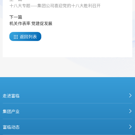
十八大专题——集团公司喜迎党的十八大胜利召开
下一篇
机关作表率 党建促发展
返回列表

走进富临
集团产业
富临动态