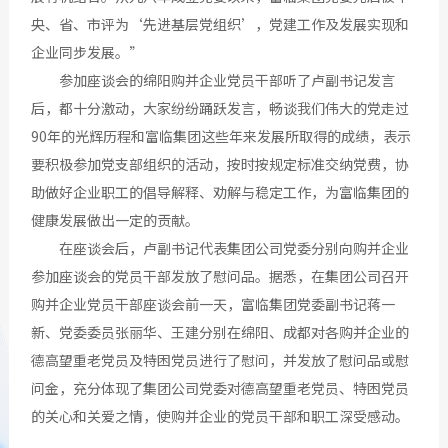
央、省、市评为‘先进基层党组织’，党建工作及发展实现和
企业同步发展。”
参加座谈会的绵阳购并企业党员干部听了卢副书记发言
后，都十分激动，大家纷纷踊跃发言，畅谈我们伟大的党走过
90年的光辉历程和富临集团这些年来发展所取得的成绩，表示
要积极参加党支部组织的活动，按时按规定标准交纳党费，协
助做好企业职工的倡导解释、劝解与稳定工作，为富临集团的
健康发展做出一定的贡献。
在座谈会后，卢副书记代表集团公司党委分别向购并企业
参加座谈会的党员干部发放了慰问品。据悉，在集团公司召开
购并企业党员干部座谈会前一天，富临集团党委副书记蒋一
新、党委委员张丽华、王建分别在绵阳、成都对各购并企业的
德高望重老党员及特困党员进行了慰问，并发放了慰问品或慰
问金，充分体现了集团公司党委对德高望重老党员、特困党员
的关心和关爱之情，使购并企业的党员干部和职工深受感动。