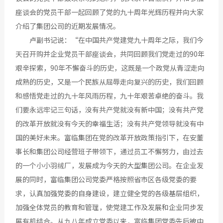
座谈会的党员干部一起回顾了党的九十周年光辉历程并向大家
介绍了集团公司的近期发展情况。
卢副书记说：“在中国共产党建党九十周年之际，我们今
天召开购并企业党员干部座谈会，共同回顾我们党走过的90年
艰辛探索，90年不懈奋斗的历史，这既是一个政党从青涩走向
成熟的历史，又是一个民族从屈辱走向复兴的历史，我们回顾
和感悟党走过的九十年风雨历程，九十年艰苦卓绝的奋斗。我
们要永远牢记三句话，没有共产党就没有新中国；没有共产党
的改革开放就没有今天的幸福生活；没有共产党领导就没有中
国的美好未来。富临集团在党的改革开放政策指引下，在安董
事长和集团公司经营班子带领下，通过员工不懈努力，由过去
的一个小小羽绒厂，发展成为今天的大型集团公司。在企业发
展的同时，富临集团公司党委严格按照省市区各级党委的要
求，认真加强党委的自身建设，建立健全党的各级基层组织，
加强全体党员的教育和管理，使党建工作及发展和企业同步发
展有机结合。从九八年成立党委以来，富临集团党委先后被中