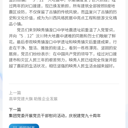
过两年的对口援建，现已焕发新颜，所有建筑全部按照8度地
震区设防，不仅保留了古镇的传统风貌，而且复兴了古镇的历
史和文化价值，成为为川西风格民居中亮点工程和旅游文化精
品小镇。
党员们来到映秀镇漩口中学地震遗址前重温了入党誓词，
并向“5﹒12”汶川特大地震中遇难的同胞和烈士们敬献了鲜
花。最后参观映秀镇漩口中学遗址和映秀镇灾后重建成果，行
走在干净、整洁、雅致的街道上，看到一栋栋漂亮、坚固的安
居房，党员们纷纷表示：在中国共产党的领导下，经过对口援
建市和灾区人民三年的艰苦努力，映秀人民已经完全恢复并超
越了震前的生活状况，相信坚强的映秀人民生活会越来越好。
上一篇
高举党建大旗 助推企业发展
下一篇
集团党委开展党员干部慰问活动，庆祝建党九十周年
返回列表