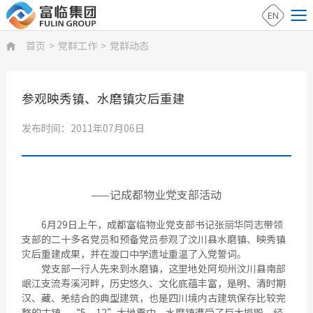
EN
首页
>
党群工作
>
党群动态

参观映秀镇、水磨镇灾后重建
发布时间：2011年07月06日
——记成都物业党支部活动
6月29日上午，成都富临物业党支部书记张丽华同志带领
支部的二十多名党员和预备党员参观了汶川县水磨镇、映秀镇
灾后重建成果，并在漩口中学遗址重温了入党誓词。
党支部一行人先来到水磨镇，这里地处阿坝州汶川县南部
岷江支流寿溪河畔，历史悠久、文化底蕴丰富，是明、清时期
汉、藏、羌结合的典型建筑，也是四川境内古建筑保存比较完
整的古镇。“5﹒12”大地震中，水磨镇遭受了巨大损毁，经