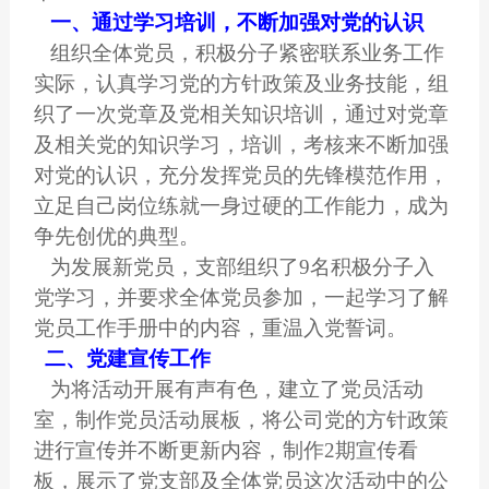
一、通过学习培训，不断加强对党的认识
组织全体党员，积极分子紧密联系业务工作
实际，认真学习党的方针政策及业务技能，组
织了一次党章及党相关知识培训，通过对党章
及相关党的知识学习，培训，考核来不断加强
对党的认识，充分发挥党员的先锋模范作用，
立足自己岗位练就一身过硬的工作能力，成为
争先创优的典型。
为发展新党员，支部组织了9名积极分子入
党学习，并要求全体党员参加，一起学习了解
党员工作手册中的内容，重温入党誓词。
二、党建宣传工作
为将活动开展有声有色，建立了党员活动
室，制作党员活动展板，将公司党的方针政策
进行宣传并不断更新内容，制作2期宣传看
板，展示了党支部及全体党员这次活动中的公