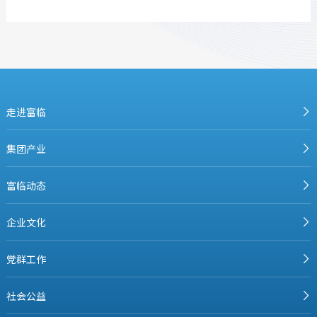
走进富临
集团产业
富临动态
企业文化
党群工作
社会公益