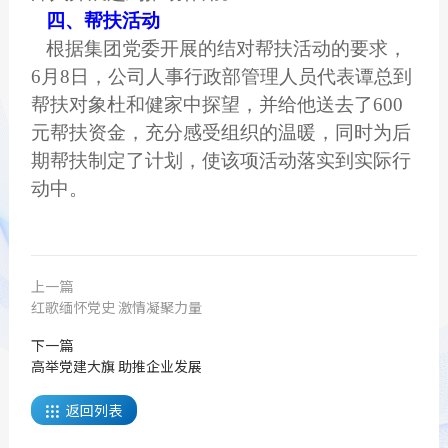
四、帮扶活动
根据集团党委开展的结对帮扶活动的要求，
6月8日，公司人事行政部管理人员代表谭总到
帮扶对象杜和健家中探望，并给他送去了600
元帮扶资金，充分感受组织的温暖，同时为后
期帮扶制定了计划，使该项活动落实到实际行
动中。
上一篇
红歌缅怀党史 激情凝聚力量
下一篇
高举党建大旗 助推企业发展
返回列表
