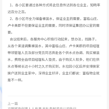
1、各小区要通过各种方式将此信息传达到各位业主，知晓率
达百分之百。
2、各小区尽全力储备桶装水，保证业主的需要，富临山庄、
卢卡美郡不但要保证业主的需要，同时须保证集团办公室的需
要。
会议结束后，各服务中心积极行动起来，想办法，找路子，
从各个渠道调集桶装水，其中富临山庄、卢卡美郡的项目经理
带领管理人员及部分党员同志奔赴各个供水点协调、购买桶装
水，费用全由项目经理私人垫资，由于购买人较多，他们在供
水点等候长达十小时之久才购买到，水拉回小区后并安排挨家
挨户送到业主家中，深得业主好评，业主们都说：富临物业就
是不一样。
上一篇
文明城市创建人人有责 无私奉献资产公司先行