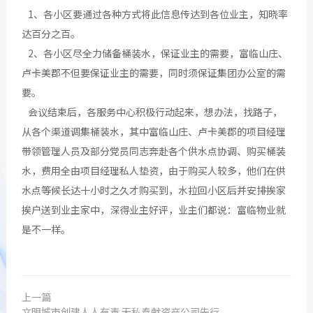
1、各小区要通过各种方式将此信息传达到各位业主，知晓率
达百分之百。
2、各小区尽全力储备桶装水，保证业主的需要，富临山庄、
卢卡美郡不但要保证业主的需要，同时须保证集团办公室的需
要。
会议结束后，各服务中心积极行动起来，想办法，找路子，
从各个渠道调集桶装水，其中富临山庄、卢卡美郡的项目经理
带领管理人员及部分党员同志奔赴各个供水点协调、购买桶装
水，费用全由项目经理私人垫资，由于购买人较多，他们在供
水点等候长达十小时之久才购买到，水拉回小区后并安排挨家
挨户送到业主家中，深得业主好评，业主们都说：富临物业就
是不一样。
上一篇
文明城市创建人人有责 无私奉献资产公司先行