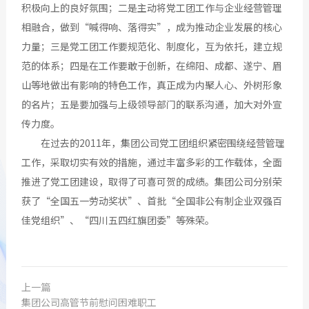
积极向上的良好氛围；二是主动将党工团工作与企业经营管理
相融合，做到“喊得响、落得实”，成为推动企业发展的核心
力量；三是党工团工作要规范化、制度化，互为依托，建立规
范的体系；四是在工作要敢于创新，在绵阳、成都、遂宁、眉
山等地做出有影响的特色工作，真正成为内聚人心、外树形象
的名片；五是要加强与上级领导部门的联系沟通，加大对外宣
传力度。
在过去的2011年，集团公司党工团组织紧密围绕经营管理
工作，采取切实有效的措施，通过丰富多彩的工作载体，全面
推进了党工团建设，取得了可喜可贺的成绩。集团公司分别荣
获了“全国五一劳动奖状”、首批“全国非公有制企业双强百
佳党组织”、“四川五四红旗团委”等殊荣。
上一篇
集团公司高管节前慰问困难职工