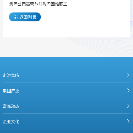
集团公司高管节前慰问困难职工
返回列表

走进富临
集团产业
富临动态
企业文化