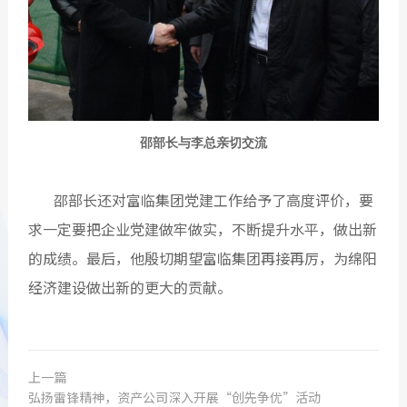
邵部长与李总亲切交流
邵部长还对富临集团党建工作给予了高度评价，要
求一定要把企业党建做牢做实，不断提升水平，做出新
的成绩。最后，他殷切期望富临集团再接再厉，为绵阳
经济建设做出新的更大的贡献。
上一篇
弘扬雷锋精神，资产公司深入开展“创先争优”活动