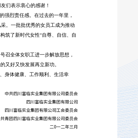
朋友们表示衷心的感谢！
的强烈责任感。在过去的一年里，
风采。一批批优秀的女员工成为推动
构筑了新时代女性“自尊、自信、自
司号召全体女职工进一步解放思想，
团的又好又快发展再立新功。
、身体健康、工作顺利、生活幸
中共四川富临实业集团有限公司委员会
四川富临实业集团有限公司
四川富临实业集团有限公司工会委员会
共青团四川富临实业集团有限公司委员会
二0一二年三月