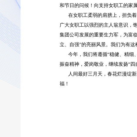
和节日的问候！向支持女职工的家
在女职工柔弱的肩膀上，担负着
广大女职工以强烈的主人翁意识，
集团公司发展的重要生力军，为富临
立、自强”的亮丽风景。我们为有这
今年，我们将遵循“稳健、精细
振奋精神，爱岗敬业，继续发扬“四
人间最好三月天，春花烂漫绽新
福！