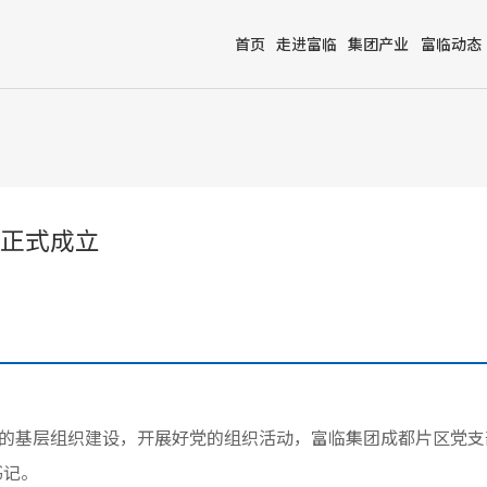
首页
走进富临
集团产业
富临动态
正式成立
强党的基层组织建设，开展好党的组织活动，富临集团成都片区党
书记。