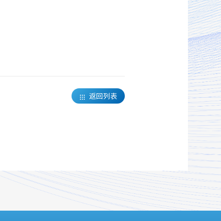
返回列表
